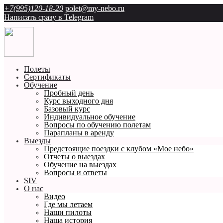
+7(995)120-18-20
polet@my-nebo.ru
Написать сразу в Telegram
Полеты
Сертификаты
Обучение
Пробный день
Курс выходного дня
Базовый курс
Индивидуальное обучение
Вопросы по обучению полетам
Парапланы в аренду
Выезды
Предстоящие поездки с клубом «Мое небо»
Отчеты о выездах
Обучение на выездах
Вопросы и ответы
SIV
О нас
Видео
Где мы летаем
Наши пилоты
Наша история