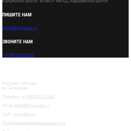
Калужское шоссе, 40 км от МКАД, Варшавское шоссе
ПИШИТЕ НАМ
polet@my-nebo.ru
ЗВОНИТЕ НАМ
+7(995)1201820
О нас
Россия, г. Москва
м. Саларьево
Телефон:
+7(495)015-2345
Email:
polet@my-nebo.ru
Сайт:
my-nebo.ru
Политика конфеденциальности