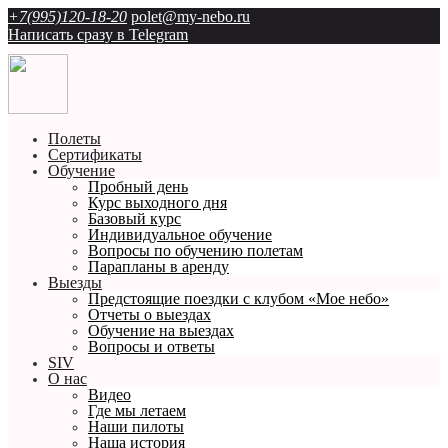
+7(995)120-18-20
polet@my-nebo.ru
Написать сразу в Telegram
Полеты
Сертификаты
Обучение
Пробный день
Курс выходного дня
Базовый курс
Индивидуальное обучение
Вопросы по обучению полетам
Парапланы в аренду
Выезды
Предстоящие поездки с клубом «Мое небо»
Отчеты о выездах
Обучение на выездах
Вопросы и ответы
SIV
О нас
Видео
Где мы летаем
Наши пилоты
Наша история