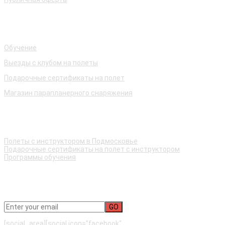
Наши услуги
Обучение
Выезды с клубом на полеты
Подарочные сертификаты на полет
Магазин парапланерного снаряжения
Быстрые ссылки
Полеты с инструктором в Подмосковье
Подарочные сертификаты на полет с инструктором
Программы обучения
Подписаться на рассылку новостей
[social_area][social icon="facebook"