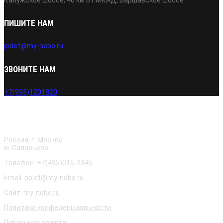
ПИШИТЕ НАМ
polet@my-nebo.ru
ЗВОНИТЕ НАМ
+7(995)1201820
О нас
Россия, г. Москва
м. Саларьево
Телефон:
+7(495)015-2345
Email:
polet@my-nebo.ru
Сайт:
my-nebo.ru
Политика конфеденциальности
Публичная оферта