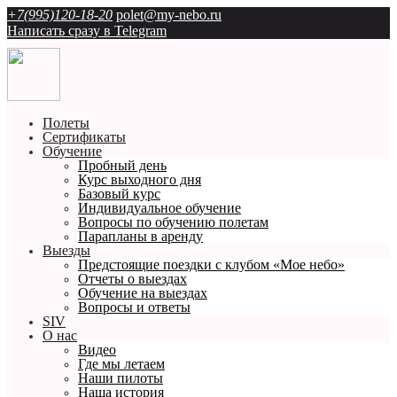
+7(995)120-18-20
polet@my-nebo.ru
Написать сразу в Telegram
Полеты
Сертификаты
Обучение
Пробный день
Курс выходного дня
Базовый курс
Индивидуальное обучение
Вопросы по обучению полетам
Парапланы в аренду
Выезды
Предстоящие поездки с клубом «Мое небо»
Отчеты о выездах
Обучение на выездах
Вопросы и ответы
SIV
О нас
Видео
Где мы летаем
Наши пилоты
Наша история