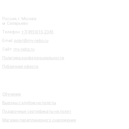
О нас
Россия, г. Москва
м. Саларьево
Телефон:
+7(495)015-2345
Email:
polet@my-nebo.ru
Сайт:
my-nebo.ru
Политика конфеденциальности
Публичная оферта
Наши услуги
Обучение
Выезды с клубом на полеты
Подарочные сертификаты на полет
Магазин парапланерного снаряжения