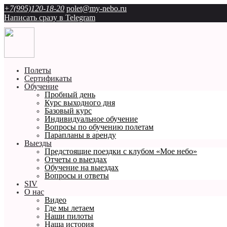
+7(995)120-18-20
polet@my-nebo.ru
Написать сразу в Telegram
Полеты
Сертификаты
Обучение
Пробный день
Курс выходного дня
Базовый курс
Индивидуальное обучение
Вопросы по обучению полетам
Парапланы в аренду
Выезды
Предстоящие поездки с клубом «Мое небо»
Отчеты о выездах
Обучение на выездах
Вопросы и ответы
SIV
О нас
Видео
Где мы летаем
Наши пилоты
Наша история