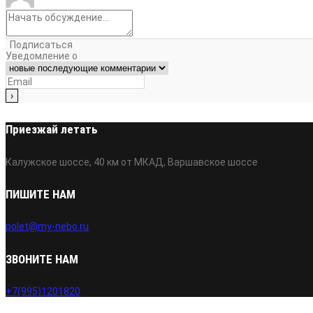
Подписаться
Уведомление о
Приезжай летать
Калужское шоссе, 40 км от МКАД, Варшавское шоссе
ПИШИТЕ НАМ
polet@my-nebo.ru
ЗВОНИТЕ НАМ
+7(995)1201820