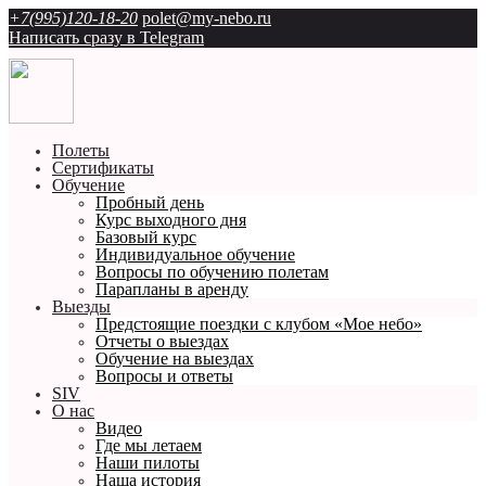
+7(995)120-18-20
polet@my-nebo.ru
Написать сразу в Telegram
Полеты
Сертификаты
Обучение
Пробный день
Курс выходного дня
Базовый курс
Индивидуальное обучение
Вопросы по обучению полетам
Парапланы в аренду
Выезды
Предстоящие поездки с клубом «Мое небо»
Отчеты о выездах
Обучение на выездах
Вопросы и ответы
SIV
О нас
Видео
Где мы летаем
Наши пилоты
Наша история