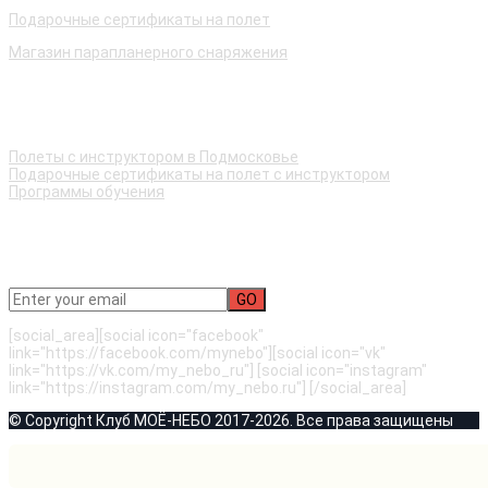
Подарочные сертификаты на полет
Магазин парапланерного снаряжения
Быстрые ссылки
Полеты с инструктором в Подмосковье
Подарочные сертификаты на полет с инструктором
Программы обучения
Подписаться на рассылку новостей
[social_area][social icon="facebook"
link="https://facebook.com/mynebo"][social icon="vk"
link="https://vk.com/my_nebo_ru"] [social icon="instagram"
link="https://instagram.com/my_nebo.ru"] [/social_area]
© Copyright Клуб МОЁ-НЕБО 2017-2026. Все права защищены