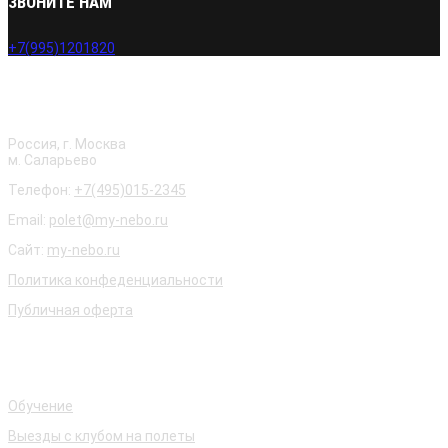
ЗВОНИТЕ НАМ
+7(995)1201820
О нас
Россия, г. Москва
м. Саларьево
Телефон:
+7(495)015-2345
Email:
polet@my-nebo.ru
Сайт:
my-nebo.ru
Политика конфеденциальности
Публичная оферта
Наши услуги
Обучение
Выезды с клубом на полеты