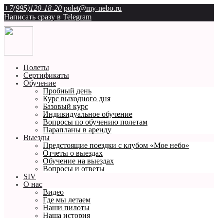
+7(995)120-18-20
polet@my-nebo.ru
Написать сразу в Telegram
Полеты
Сертификаты
Обучение
Пробный день
Курс выходного дня
Базовый курс
Индивидуальное обучение
Вопросы по обучению полетам
Парапланы в аренду
Выезды
Предстоящие поездки с клубом «Мое небо»
Отчеты о выездах
Обучение на выездах
Вопросы и ответы
SIV
О нас
Видео
Где мы летаем
Наши пилоты
Наша история