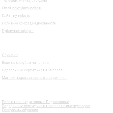
Телефон:
+7(495)015-2345
Email:
polet@my-nebo.ru
Сайт:
my-nebo.ru
Политика конфеденциальности
Публичная оферта
Наши услуги
Обучение
Выезды с клубом на полеты
Подарочные сертификаты на полет
Магазин парапланерного снаряжения
Быстрые ссылки
Полеты с инструктором в Подмосковье
Подарочные сертификаты на полет с инструктором
Программы обучения