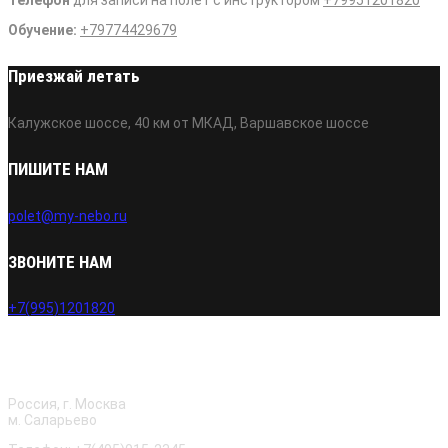
Телефон
для записи на полет с инструктором
+79951201820
Обучение:
+79774429679
Приезжай летать
Калужское шоссе, 40 км от МКАД, Варшавское шоссе
ПИШИТЕ НАМ
polet@my-nebo.ru
ЗВОНИТЕ НАМ
+7(995)1201820
О нас
Россия, г. Москва
м. Саларьево